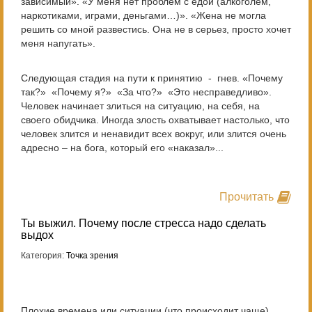
зависимый». «У меня нет проблем с едой (алкоголем,
наркотиками, играми, деньгами…)». «Жена не могла
решить со мной развестись. Она не в серьез, просто хочет
меня напугать».
Следующая стадия на пути к принятию - гнев. «Почему
так?» «Почему я?» «За что?» «Это несправедливо».
Человек начинает злиться на ситуацию, на себя, на
своего обидчика. Иногда злость охватывает настолько, что
человек злится и ненавидит всех вокруг, или злится очень
адресно – на бога, который его «наказал»...
Прочитать
Ты выжил. Почему после стресса надо сделать
выдох
Категория:
Точка зрения
Плохие времена или ситуации (что происходит чаще)